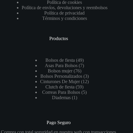
Política de cookies
Política de envíos, devoluciones y reembolsos
Política de privacidad
Términos y condiciones
Productos
49
Bolsos de fiesta
49
productos
7
Asas Para Bolsos
7
76
productos
Bolsos mujer
76
productos
3
Bolsos Personalizados
3
productos
12
Cinturones De Mujer
12
59
productos
Clutch de fiesta
59
productos
5
Correas Para Bolsos
5
1
productos
Diademas
1
producto
Pago Seguro
Compra con total seguridad en nuestra web con transacciones