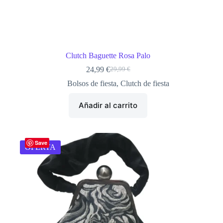
Clutch Baguette Rosa Palo
24,99
€
29,99
€
El
El
precio
precio
Bolsos de fiesta
,
Clutch de fiesta
original
actual
era:
es:
Añadir al carrito
29,99 €.
24,99 €.
Save
OFERTA