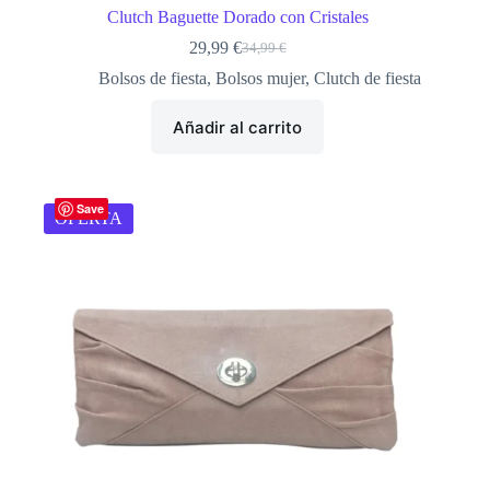
Clutch Baguette Dorado con Cristales
29,99
€
34,99
€
El
El
precio
precio
Bolsos de fiesta
,
Bolsos mujer
,
Clutch de fiesta
original
actual
era:
es:
Añadir al carrito
34,99 €.
29,99 €.
Save
OFERTA