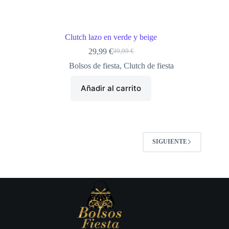
Clutch lazo en verde y beige
29,99
€
39,99
€
El
El
precio
precio
Bolsos de fiesta
,
Clutch de fiesta
original
actual
era:
es:
Añadir al carrito
39,99 €.
29,99 €.
SIGUIENTE