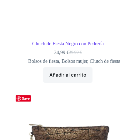
Clutch de Fiesta Negro con Pedrería
34,99
€
39,99
€
El
El
precio
precio
Bolsos de fiesta
,
Bolsos mujer
,
Clutch de fiesta
original
actual
era:
es:
Añadir al carrito
39,99 €.
34,99 €.
Save