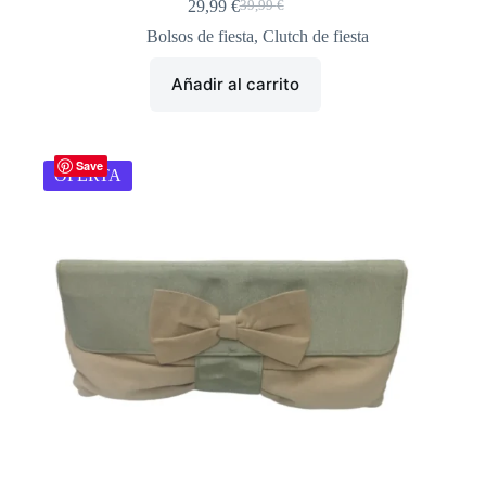
29,99
€
39,99
€
El
El
precio
precio
Bolsos de fiesta
,
Clutch de fiesta
original
actual
era:
es:
Añadir al carrito
39,99 €.
29,99 €.
Save
OFERTA