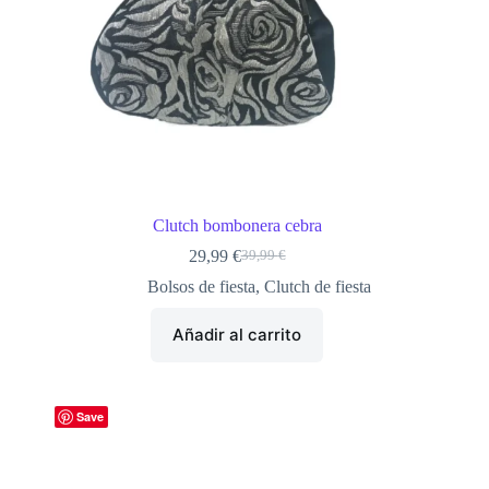
Clutch bombonera cebra
29,99
€
39,99
€
El
El
precio
precio
Bolsos de fiesta
,
Clutch de fiesta
original
actual
era:
es:
Añadir al carrito
39,99 €.
29,99 €.
Save