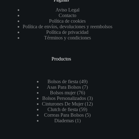
Aviso Legal
Contacto
Política de cookies
Política de envíos, devoluciones y reembolsos
Política de privacidad
Términos y condiciones
Productos
49
Bolsos de fiesta
49
productos
7
Asas Para Bolsos
7
76
productos
Bolsos mujer
76
productos
3
Bolsos Personalizados
3
productos
12
Cinturones De Mujer
12
59
productos
Clutch de fiesta
59
productos
5
Correas Para Bolsos
5
1
productos
Diademas
1
producto