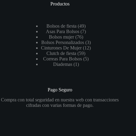
Productos
49
Bolsos de fiesta
49
productos
7
Asas Para Bolsos
7
76
productos
Bolsos mujer
76
productos
3
Bolsos Personalizados
3
productos
12
Cinturones De Mujer
12
59
productos
Clutch de fiesta
59
productos
5
Correas Para Bolsos
5
1
productos
Diademas
1
producto
Pago Seguro
Compra con total seguridad en nuestra web con transacciones
cifradas con varias formas de pago.