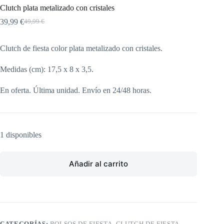
Clutch plata metalizado con cristales
39,99
€
49,99
€
El
El
precio
precio
original
actual
Clutch de fiesta color plata metalizado con cristales.
era:
es:
49,99 €.
39,99 €.
Medidas (cm): 17,5 x 8 x 3,5.
En oferta. Última unidad. Envío en 24/48 horas.
1 disponibles
Añadir al carrito
CATEGORÍAS:
BOLSOS DE FIESTA
,
CLUTCH DE FIESTA