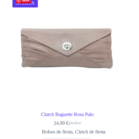
Save
OFERTA
Clutch Baguette Rosa Palo
24,99
€
29,99
€
El
El
precio
precio
Bolsos de fiesta
,
Clutch de fiesta
original
actual