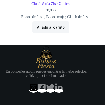
Clutch Sofia Zhar Xaviera
70,00
€
Bolsos de fiesta
,
Bolsos mujer
,
Clutch de fiesta
Añadir al carrito
En bolsosfiesta.com puedes encontrar la mejor relación
calidad precio del mercado.