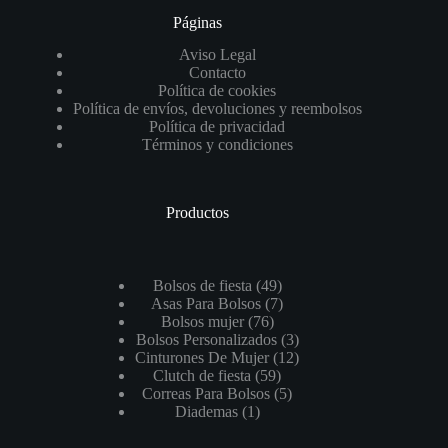
Páginas
Aviso Legal
Contacto
Política de cookies
Política de envíos, devoluciones y reembolsos
Política de privacidad
Términos y condiciones
Productos
49
Bolsos de fiesta
49
productos
7
Asas Para Bolsos
7
76
productos
Bolsos mujer
76
productos
3
Bolsos Personalizados
3
productos
12
Cinturones De Mujer
12
59
productos
Clutch de fiesta
59
productos
5
Correas Para Bolsos
5
1
productos
Diademas
1
producto