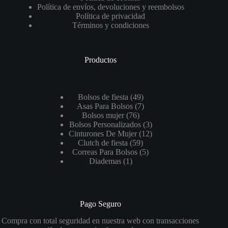
Política de envíos, devoluciones y reembolsos
Política de privacidad
Términos y condiciones
Productos
49
Bolsos de fiesta
49
productos
7
Asas Para Bolsos
7
76
productos
Bolsos mujer
76
productos
3
Bolsos Personalizados
3
productos
12
Cinturones De Mujer
12
59
productos
Clutch de fiesta
59
productos
5
Correas Para Bolsos
5
1
productos
Diademas
1
producto
Pago Seguro
Compra con total seguridad en nuestra web con transacciones