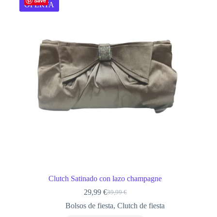
Save
OFERTA
Clutch Satinado con lazo champagne
29,99
€
39,99
€
El
El
precio
precio
Bolsos de fiesta
,
Clutch de fiesta
original
actual