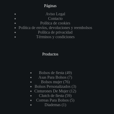
Páginas
Aviso Legal
Contacto
Política de cookies
Política de envíos, devoluciones y reembolsos
Política de privacidad
Términos y condiciones
Productos
49
Bolsos de fiesta
49
productos
7
Asas Para Bolsos
7
76
productos
Bolsos mujer
76
productos
3
Bolsos Personalizados
3
productos
12
Cinturones De Mujer
12
59
productos
Clutch de fiesta
59
productos
5
Correas Para Bolsos
5
1
productos
Diademas
1
producto