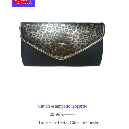
Save
OFERTA
Clutch estampado leopardo
29,99
€
34,99
€
El
El
precio
precio
Bolsos de fiesta
,
Clutch de fiesta
original
actual