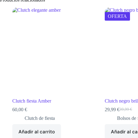
OFERTA
Clutch fiesta Amber
Clutch negro bril
60,00
€
29,99
€
39,99
€
El
El
precio
precio
Clutch de fiesta
Bolsos de f
original
actual
era:
es:
Añadir al carrito
Añadir al ca
39,99 €.
29,99 €.