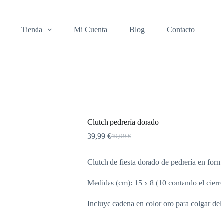
Tienda
Mi Cuenta
Blog
Contacto
Clutch pedrería dorado
39,99
€
49,99
€
El
El
precio
precio
original
actual
Clutch de fiesta dorado de pedrería en form
era:
es:
49,99 €.
39,99 €.
Medidas (cm): 15 x 8 (10 contando el cierre
Incluye cadena en color oro para colgar de