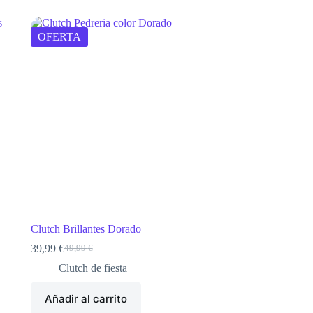
OFERTA
Clutch Brillantes Dorado
39,99
€
49,99
€
El
El
precio
precio
Clutch de fiesta
original
actual
era:
es:
Añadir al carrito
49,99 €.
39,99 €.