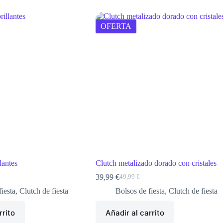
OFERTA
lantes
Clutch metalizado dorado con cristales
39,99
€
49,99
€
El
El
precio
precio
iesta
,
Clutch de fiesta
Bolsos de fiesta
,
Clutch de fiesta
original
actual
era:
es:
rrito
Añadir al carrito
49,99 €.
39,99 €.