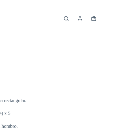
Carro
de
compra
a rectangular.
) x 5.
l hombro.