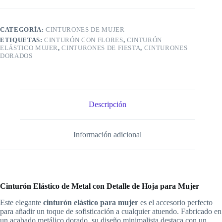
Detalle
de
Hoja
para
CATEGORÍA:
CINTURONES DE MUJER
Mujer
ETIQUETAS:
CINTURÓN CON FLORES
,
CINTURÓN
cantidad
ELÁSTICO MUJER
,
CINTURONES DE FIESTA
,
CINTURONES
DORADOS
Descripción
Información adicional
Cinturón Elástico de Metal con Detalle de Hoja para Mujer
Este elegante
cinturón elástico para mujer
es el accesorio perfecto
para añadir un toque de sofisticación a cualquier atuendo. Fabricado en
un acabado metálico dorado, su diseño minimalista destaca con un