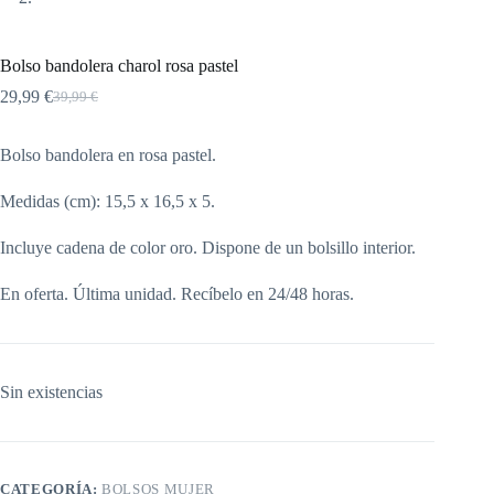
Bolso bandolera charol rosa pastel
29,99
€
39,99
€
El
El
precio
precio
original
actual
Bolso bandolera en rosa pastel.
era:
es:
39,99 €.
29,99 €.
Medidas (cm): 15,5 x 16,5 x 5.
Incluye cadena de color oro. Dispone de un bolsillo interior.
En oferta. Última unidad. Recíbelo en 24/48 horas.
Sin existencias
CATEGORÍA:
BOLSOS MUJER